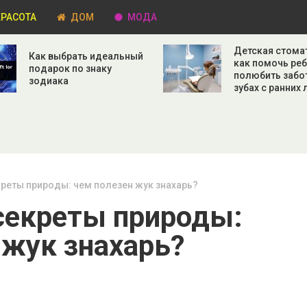
РАСОТА
ДОМ
МОДА
Детская стома
Как выбрать идеальный
как помочь ре
подарок по знаку
полюбить забо
зодиака
зубах с ранних 
креты природы: чем полезен жук знахарь?
секреты природы:
 жук знахарь?