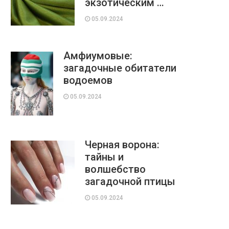
экзотическим …
05.09.2024
Амфиумовые:
загадочные обитатели
водоемов
05.09.2024
Черная ворона:
тайны и
волшебство
загадочной птицы
05.09.2024