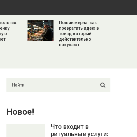
тология:
Пошив мерча: как
бенку
превратить идею в
ту о
товар, который
лет
действительно
покупают
Новое!
Что входит в
ритуальные услуги: