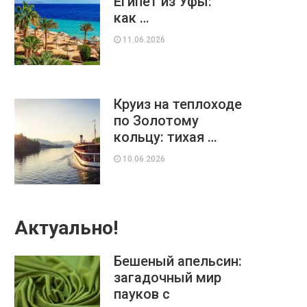
Египет из Уфы:
как …
11.06.2026
Круиз на теплоходе
по Золотому
кольцу: тихая …
10.06.2026
Актуально!
Бешеный апельсин:
загадочный мир
пауков с