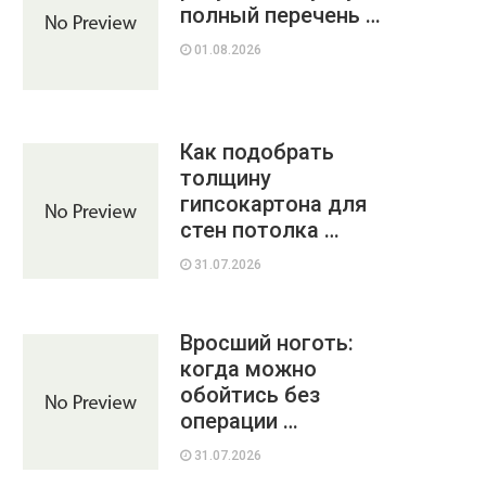
полный перечень …
01.08.2026
Как подобрать
толщину
гипсокартона для
стен потолка …
31.07.2026
Вросший ноготь:
когда можно
обойтись без
операции …
31.07.2026