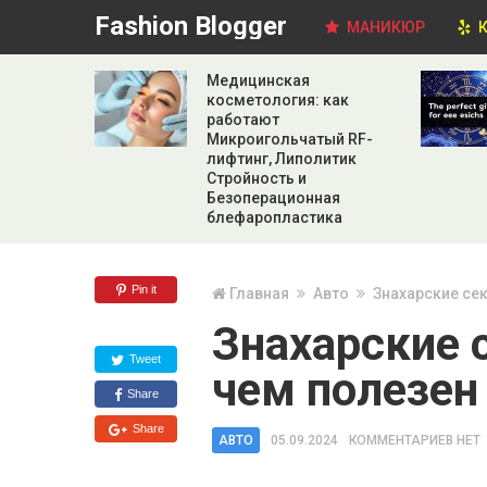
Fashion Blogger
МАНИКЮР
К
Медицинская
косметология: как
работают
Микроигольчатый RF-
лифтинг, Липолитик
Стройность и
Безоперационная
блефаропластика
Pin it
Главная
Авто
Знахарские се
Знахарские 
Tweet
чем полезен
Share
Share
АВТО
05.09.2024
КОММЕНТАРИЕВ НЕТ