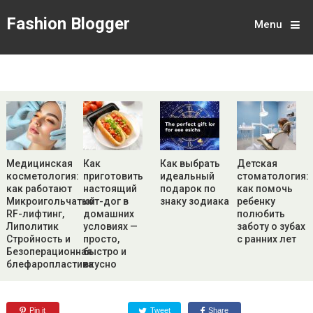
Fashion Blogger
Menu
Медицинская
Как
Как выбрать
Детская
косметология:
приготовить
идеальный
стоматология:
как работают
настоящий
подарок по
как помочь
Микроигольчатый
хот-дог в
знаку зодиака
ребенку
RF-лифтинг,
домашних
полюбить
Липолитик
условиях —
заботу о зубах
Стройность и
просто,
с ранних лет
Безоперационная
быстро и
блефаропластика
вкусно
Pin it
Tweet
Share