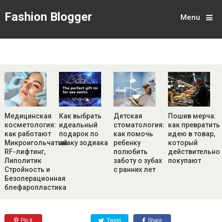
Fashion Blogger
Menu
Медицинская
Как выбрать
Детская
Пошив мерча:
косметология:
идеальный
стоматология:
как превратить
как работают
подарок по
как помочь
идею в товар,
Микроигольчатый
знаку зодиака
ребенку
который
RF-лифтинг,
полюбить
действительно
Липолитик
заботу о зубах
покупают
Стройность и
с ранних лет
Безоперационная
блефаропластика
Pin it
Tweet
Share