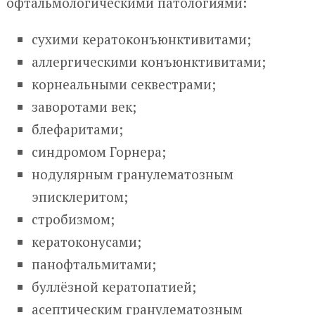
офтальмологическими патологиями:
сухими кератоконъюнктивитами;
аллергическими конъюнктивитами;
корнеальными секвестрами;
заворотами век;
блефаритами;
синдромом Горнера;
нодулярным гранулематозным
эписклеритом;
стробизмом;
кератоконусами;
панофтальмитами;
буллёзной кератопатией;
асептическим гранулематозным