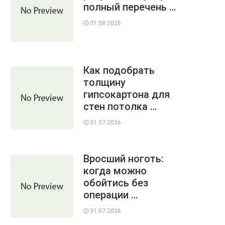
полный перечень …
01.08.2026
Как подобрать
толщину
гипсокартона для
стен потолка …
31.07.2026
Вросший ноготь:
когда можно
обойтись без
операции …
31.07.2026