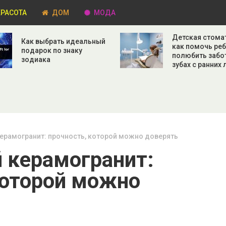
РАСОТА
ДОМ
МОДА
Детская стома
Как выбрать идеальный
как помочь ре
подарок по знаку
полюбить забо
зодиака
зубах с ранних 
рамогранит: прочность, которой можно доверять
 керамогранит:
которой можно