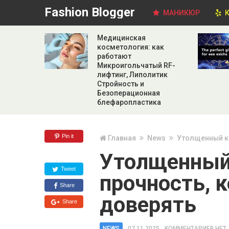
Fashion Blogger
МАНИКЮР
К
Медицинская
косметология: как
работают
Микроигольчатый RF-
лифтинг, Липолитик
Стройность и
Безоперационная
блефаропластика
Pin it
Главная
News
Утолщенный ке
Утолщенный
Tweet
прочность, 
Share
доверять
Share
NEWS
07.11.2025
КОММЕНТАРИЕВ НЕТ