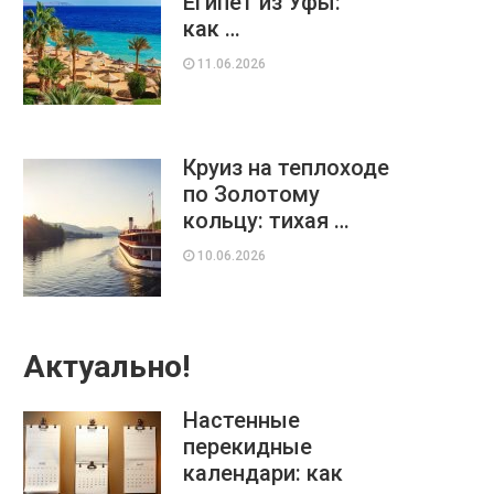
Египет из Уфы:
как …
11.06.2026
Круиз на теплоходе
по Золотому
кольцу: тихая …
10.06.2026
Актуально!
Настенные
перекидные
календари: как