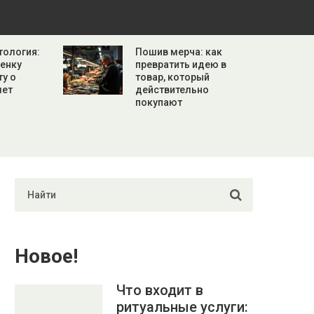
тология:
Пошив мерча: как
бенку
превратить идею в
ту о
товар, который
лет
действительно
покупают
Новое!
Что входит в
ритуальные услуги: