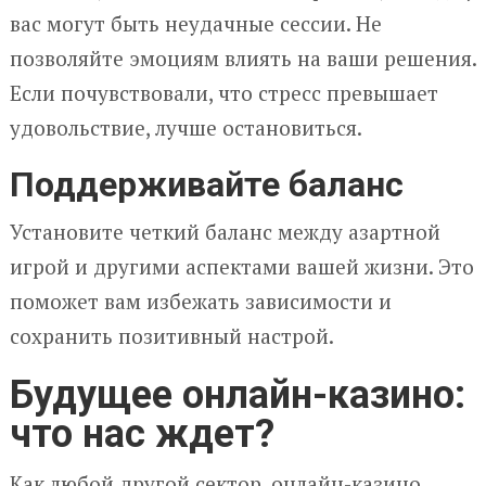
вас могут быть неудачные сессии. Не
позволяйте эмоциям влиять на ваши решения.
Если почувствовали, что стресс превышает
удовольствие, лучше остановиться.
Поддерживайте баланс
Установите четкий баланс между азартной
игрой и другими аспектами вашей жизни. Это
поможет вам избежать зависимости и
сохранить позитивный настрой.
Будущее онлайн-казино:
что нас ждет?
Как любой другой сектор, онлайн-казино