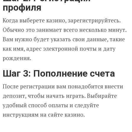
профиля
Когда выберете казино, зарегистрируйтесь.
Обычно это занимает всего несколько минут.
Вам нужно будет указать свои данные, такие
как имя, адрес электронной почты и дату
рождения.
Шаг 3: Пополнение счета
После регистрации вам понадобится внести
депозит, чтобы начать играть. Выбирайте
удобный способ оплаты и следуйте
инструкциям на сайте казино.