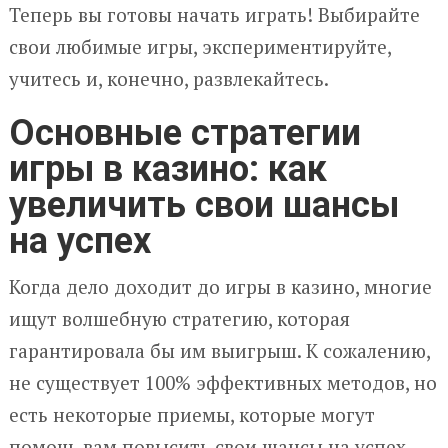
Теперь вы готовы начать играть! Выбирайте
свои любимые игры, экспериментируйте,
учитесь и, конечно, развлекайтесь.
Основные стратегии
игры в казино: как
увеличить свои шансы
на успех
Когда дело доходит до игры в казино, многие
ищут волшебную стратегию, которая
гарантировала бы им выигрыш. К сожалению,
не существует 100% эффективных методов, но
есть некоторые приемы, которые могут
помочь вам повысить свои шансы на успех.