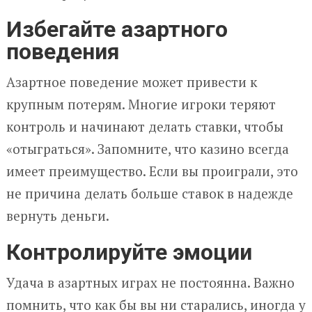
Избегайте азартного
поведения
Азартное поведение может привести к
крупным потерям. Многие игроки теряют
контроль и начинают делать ставки, чтобы
«отыграться». Запомните, что казино всегда
имеет преимущество. Если вы проиграли, это
не причина делать больше ставок в надежде
вернуть деньги.
Контролируйте эмоции
Удача в азартных играх не постоянна. Важно
помнить, что как бы вы ни старались, иногда у