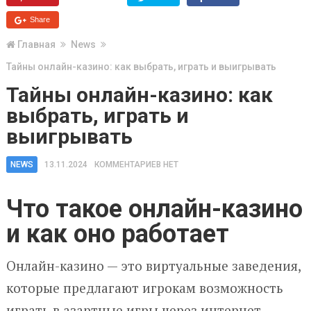
Share
Главная
News
Тайны онлайн-казино: как выбрать, играть и выигрывать
Тайны онлайн-казино: как
выбрать, играть и
выигрывать
NEWS
13.11.2024
КОММЕНТАРИЕВ НЕТ
Что такое онлайн-казино
и как оно работает
Онлайн-казино — это виртуальные заведения,
которые предлагают игрокам возможность
играть в азартные игры через интернет.