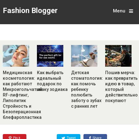
Fashion Blogger
Menu
Медицинская
Как выбрать
Детская
Пошив мерча:
косметология:
идеальный
стоматология:
как превратить
как работают
подарок по
как помочь
идею в товар,
Микроигольчатый
знаку зодиака
ребенку
который
RF-лифтинг,
полюбить
действительно
Липолитик
заботу о зубах
покупают
Стройность и
с ранних лет
Безоперационная
блефаропластика
Pin it
Tweet
Share