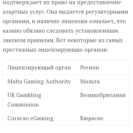
подтверждает их право на предоставление
азартных услуг. Она выдается регуляторными
органами, и наличие лицензии означает, что
казино обязано следовать установленным
законом правилам. Вот некоторые из самых
престижных лицензирующих органов:
Лицензирующий орган
Регион
Malta Gaming Authority
Мальта
UK Gambling
Великобритания
Commission
Curacao eGaming
Кюрасао