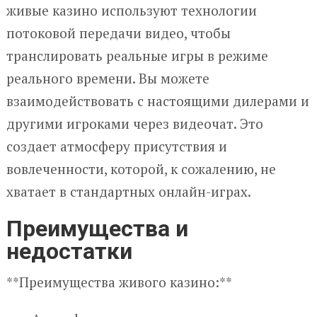
живые казино используют технологии
потоковой передачи видео, чтобы
транслировать реальные игры в режиме
реального времени. Вы можете
взаимодействовать с настоящими дилерами и
другими игроками через видеочат. Это
создает атмосферу присутствия и
вовлеченности, которой, к сожалению, не
хватает в стандартных онлайн-играх.
Преимущества и
недостатки
**Преимущества живого казино:**