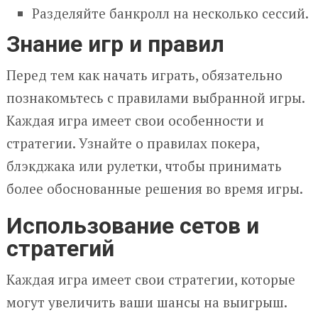
Разделяйте банкролл на несколько сессий.
Знание игр и правил
Перед тем как начать играть, обязательно
познакомьтесь с правилами выбранной игры.
Каждая игра имеет свои особенности и
стратегии. Узнайте о правилах покера,
блэкджака или рулетки, чтобы принимать
более обоснованные решения во время игры.
Использование сетов и
стратегий
Каждая игра имеет свои стратегии, которые
могут увеличить ваши шансы на выигрыш.