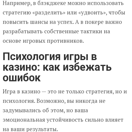
Например, в блэкджеке можно использовать
стратегию «разделить» или «удвоить», чтобы
повысить шансы на успех. А в покере важно
разрабатывать собственные тактики на
основе игровых противников.
Психология игры в
казино: как избежать
ошибок
Игра в казино — это не только стратегия, но и
психология. Возможно, вы никогда не
задумывались об этом, но ваша
эмоциональная устойчивость сильно влияет
на ваши результаты.