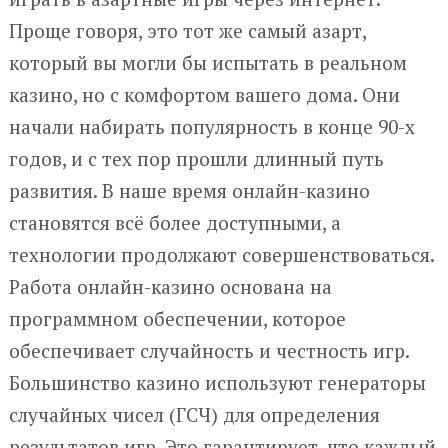
Проще говоря, это тот же самый азарт,
который вы могли бы испытать в реальном
казино, но с комфортом вашего дома. Они
начали набирать популярность в конце 90-х
годов, и с тех пор прошли длинный путь
развития. В наше время онлайн-казино
становятся всё более доступными, а
технологии продолжают совершенствоваться.
Работа онлайн-казино основана на
программном обеспечении, которое
обеспечивает случайность и честность игр.
Большинство казино используют генераторы
случайных чисел (ГСЧ) для определения
результатов игр. Это гарантирует, что каждый