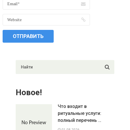
Новое!
Что входит в
ритуальные услуги:
полный перечень …
01.08.2026