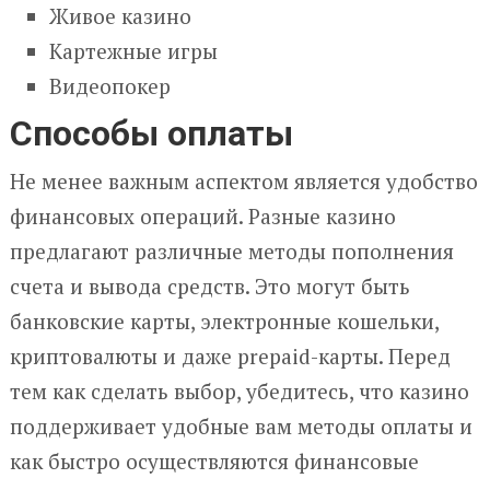
Живое казино
Картежные игры
Видеопокер
Способы оплаты
Не менее важным аспектом является удобство
финансовых операций. Разные казино
предлагают различные методы пополнения
счета и вывода средств. Это могут быть
банковские карты, электронные кошельки,
криптовалюты и даже prepaid-карты. Перед
тем как сделать выбор, убедитесь, что казино
поддерживает удобные вам методы оплаты и
как быстро осуществляются финансовые