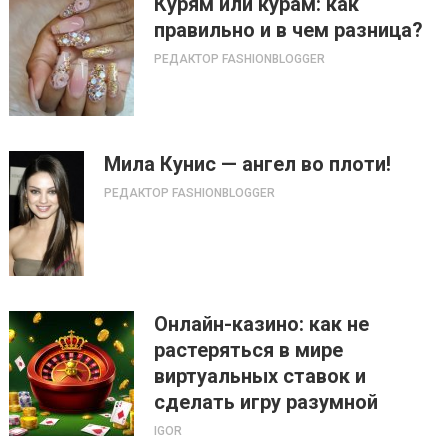
Курям или курам: как
правильно и в чем разница?
РЕДАКТОР FASHIONBLOGGER
Мила Кунис — ангел во плоти!
РЕДАКТОР FASHIONBLOGGER
Онлайн-казино: как не
растеряться в мире
виртуальных ставок и
сделать игру разумной
IGOR