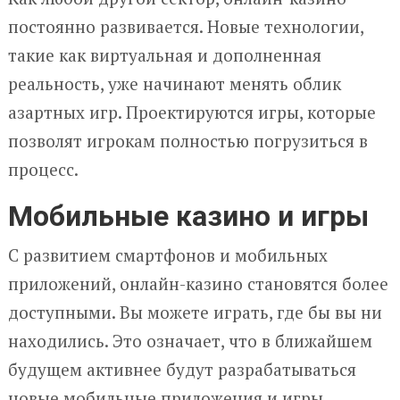
постоянно развивается. Новые технологии,
такие как виртуальная и дополненная
реальность, уже начинают менять облик
азартных игр. Проектируются игры, которые
позволят игрокам полностью погрузиться в
процесс.
Мобильные казино и игры
С развитием смартфонов и мобильных
приложений, онлайн-казино становятся более
доступными. Вы можете играть, где бы вы ни
находились. Это означает, что в ближайшем
будущем активнее будут разрабатываться
новые мобильные приложения и игры.