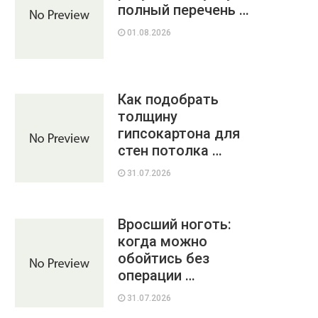
полный перечень …
01.08.2026
Как подобрать
толщину
гипсокартона для
стен потолка …
31.07.2026
Вросший ноготь:
когда можно
обойтись без
операции …
31.07.2026