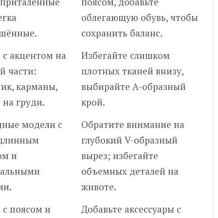
 приталенные
поясом, добавьте
егка
облегающую обувь, чтобы
ешённые.
сохранить баланс.
 с акцентом на
Избегайте слишком
й части:
плотных тканей внизу,
ик, карманы,
выбирайте А-образный
 на груди.
крой.
дные модели с
Обратите внимание на
 длинным
глубокий V-образный
ом и
вырез; избегайте
кальными
объемных деталей на
ми.
животе.
 с поясом и
Добавьте аксессуары с