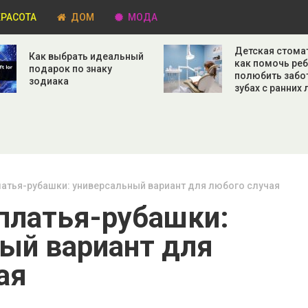
РАСОТА
ДОМ
МОДА
Детская стома
Как выбрать идеальный
как помочь ре
подарок по знаку
полюбить забо
зодиака
зубах с ранних 
латья-рубашки: универсальный вариант для любого случая
платья-рубашки:
ый вариант для
ая