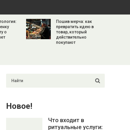
тология:
Пошив мерча: как
бенку
превратить идею в
ту о
товар, который
лет
действительно
покупают
Новое!
Что входит в
ритуальные услуги: