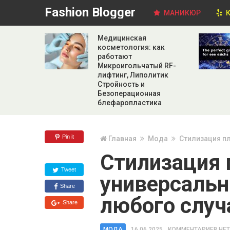
Fashion Blogger
МАНИКЮР
К
Медицинская
косметология: как
работают
Микроигольчатый RF-
лифтинг, Липолитик
Стройность и
Безоперационная
блефаропластика
Pin it
Главная
Мода
Стилизация п
Стилизация 
Tweet
универсальн
Share
любого случ
Share
МОДА
16.06.2025
КОММЕНТАРИЕВ НЕТ