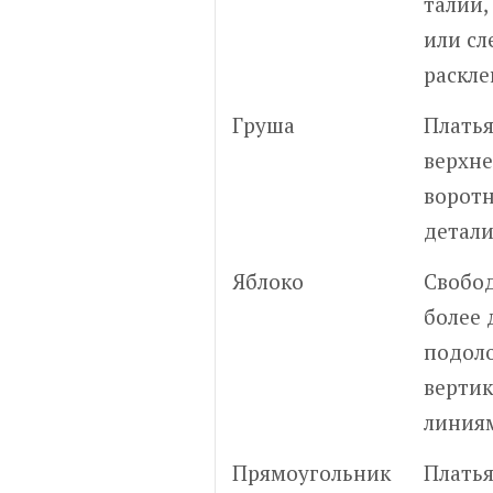
талии,
или сл
раскл
Груша
Платья
верхне
воротн
детали
Яблоко
Свобо
более
подол
верти
линия
Прямоугольник
Платья