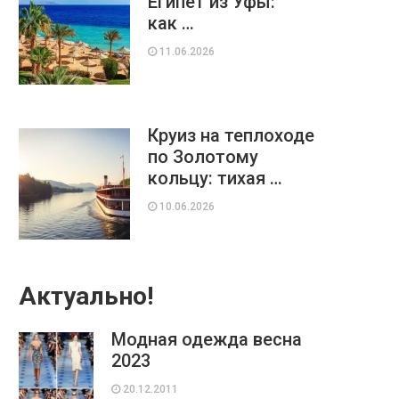
Египет из Уфы:
как …
11.06.2026
Круиз на теплоходе
по Золотому
кольцу: тихая …
10.06.2026
Актуально!
Модная одежда весна
2023
20.12.2011