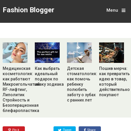
Fashion Blogger
Menu
Медицинская
Как выбрать
Детская
Пошив мерча:
косметология:
идеальный
стоматология:
как превратить
как работают
подарок по
как помочь
идею в товар,
Микроигольчатый
знаку зодиака
ребенку
который
RF-лифтинг,
полюбить
действительно
Липолитик
заботу о зубах
покупают
Стройность и
с ранних лет
Безоперационная
блефаропластика
Pin it
Tweet
Share