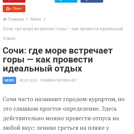
Share
Главная
News
Сочи: где море встречает горы — как провести идеальный
отдых
Сочи: где море встречает
горы — как провести
идеальный отдых
NEWS
08.05.2026
КОММЕНТАРИЕВ НЕТ
Сочи часто называют городом-курортом, но
это слишком простое определение. Здесь
действительно можно провести отпуск на
любой вкус: лениво греться на пляже у