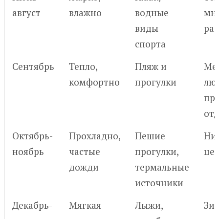
август
влажно
водные
мн
виды
ра
спорта
Сентябрь
Тепло,
Пляж и
Ме
комфортно
прогулки
лю
пр
от
Октябрь-
Прохладно,
Пешие
Ни
ноябрь
частые
прогулки,
це
дожди
термальные
источники
Декабрь-
Мягкая
Лыжи,
Зи