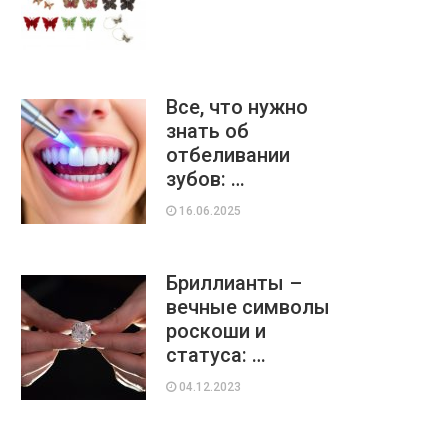
Все, что нужно
знать об
отбеливании
зубов: …
16.06.2025
Бриллианты –
вечные символы
роскоши и
статуса: …
04.12.2023