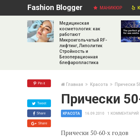
Fashion Blogger
МАНИКЮР
К
Медицинская
косметология: как
работают
Микроигольчатый RF-
лифтинг, Липолитик
Стройность и
Безоперационная
блефаропластика
Pin it
Главная
Красота
Прически 5
Прически 50
Tweet
Share
КРАСОТА
16.09.2010
1 КОММЕНТАРИЙ
Share
Прически 50-60-х годов