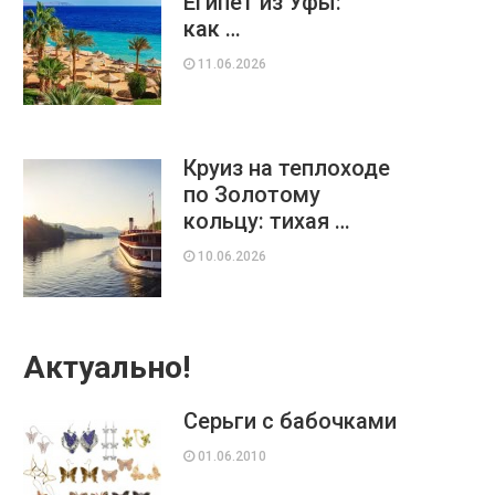
Египет из Уфы:
как …
11.06.2026
Круиз на теплоходе
по Золотому
кольцу: тихая …
10.06.2026
Актуально!
Серьги с бабочками
01.06.2010