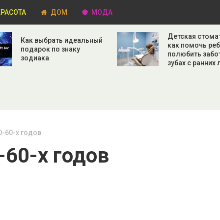
РАСОТА
ДОМ
МОДА
Детская стома
Как выбрать идеальный
как помочь ре
подарок по знаку
полюбить забо
зодиака
зубах с ранних 
0-60-х годов
-60-х годов