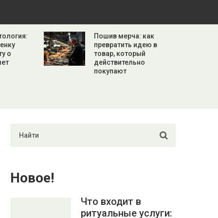
тология:
Пошив мерча: как
бенку
превратить идею в
ту о
товар, который
лет
действительно
покупают
Новое!
Что входит в
ритуальные услуги: