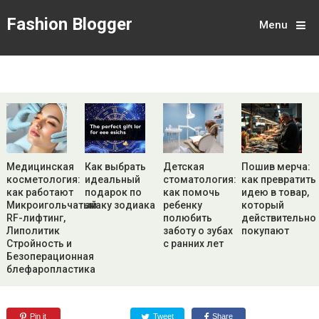
Fashion Blogger
Menu
Медицинская
Как выбрать
Детская
Пошив мерча:
косметология:
идеальный
стоматология:
как превратить
как работают
подарок по
как помочь
идею в товар,
Микроигольчатый
знаку зодиака
ребенку
который
RF-лифтинг,
полюбить
действительно
Липолитик
заботу о зубах
покупают
Стройность и
с ранних лет
Безоперационная
блефаропластика
Pin it
Tweet
Share