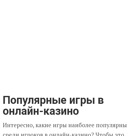
Популярные игры в
онлайн-казино
Интересно, какие игры наиболее популярны
среди игроков в онлайн-казино? Чтобы это