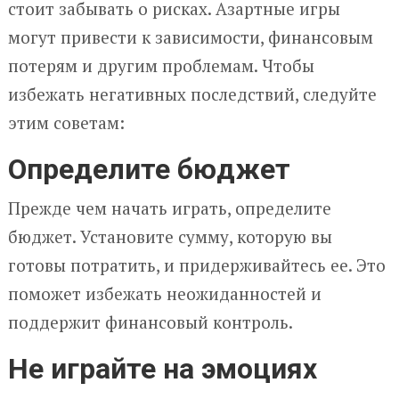
стоит забывать о рисках. Азартные игры
могут привести к зависимости, финансовым
потерям и другим проблемам. Чтобы
избежать негативных последствий, следуйте
этим советам:
Определите бюджет
Прежде чем начать играть, определите
бюджет. Установите сумму, которую вы
готовы потратить, и придерживайтесь ее. Это
поможет избежать неожиданностей и
поддержит финансовый контроль.
Не играйте на эмоциях