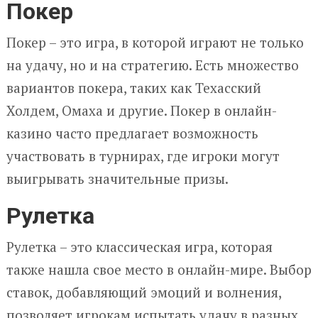
Покер
Покер – это игра, в которой играют не только
на удачу, но и на стратегию. Есть множество
вариантов покера, таких как Техасский
Холдем, Омаха и другие. Покер в онлайн-
казино часто предлагает возможность
участвовать в турнирах, где игроки могут
выигрывать значительные призы.
Рулетка
Рулетка – это классическая игра, которая
также нашла свое место в онлайн-мире. Выбор
ставок, добавляющий эмоций и волнения,
позволяет игрокам испытать удачу в разных