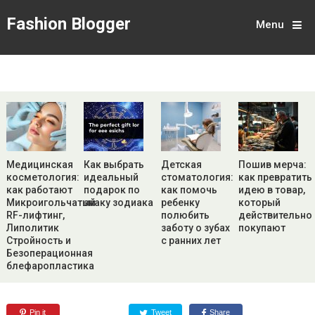
Fashion Blogger
Menu
Медицинская
Как выбрать
Детская
Пошив мерча:
косметология:
идеальный
стоматология:
как превратить
как работают
подарок по
как помочь
идею в товар,
Микроигольчатый
знаку зодиака
ребенку
который
RF-лифтинг,
полюбить
действительно
Липолитик
заботу о зубах
покупают
Стройность и
с ранних лет
Безоперационная
блефаропластика
Pin it
Tweet
Share