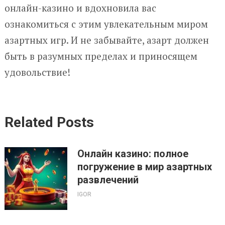
онлайн-казино и вдохновила вас
ознакомиться с этим увлекательным миром
азартных игр. И не забывайте, азарт должен
быть в разумных пределах и приносящем
удовольствие!
Related Posts
Онлайн казино: полное
погружение в мир азартных
развлечений
IGOR