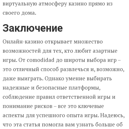
виртуальную атмосферу казино прямо из
своего дома.
Заключение
Онлайн-казино открывает множество
возможностей для тех, кто любит азартные
игры. От comodidad до широты выбора игр –
это отличный способ развлечься и, возможно,
даже выиграть. Однако умение выбирать
надежные и безопасные платформы,
соблюдение правил ответственной игры и
понимание рисков – все это ключевые
аспекты для успешного опыта игры. Надеюсь,
что эта статья помогла вам узнать больше об