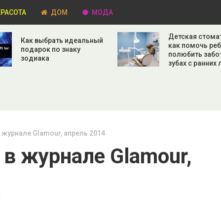
РАСОТА
ДОМ
МОДА
Детская стома
Как выбрать идеальный
как помочь ре
подарок по знаку
полюбить забо
зодиака
зубах с ранних 
 журнале Glamour, апрель 2014
в журнале Glamour,
Т