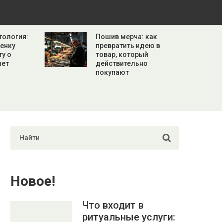
тология:
Пошив мерча: как
бенку
превратить идею в
ту о
товар, который
лет
действительно
покупают
Новое!
Что входит в
ритуальные услуги: