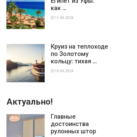
Египет из Уфы:
как …
11.06.2026
Круиз на теплоходе
по Золотому
кольцу: тихая …
10.06.2026
Актуально!
Главные
достоинства
рулонных штор