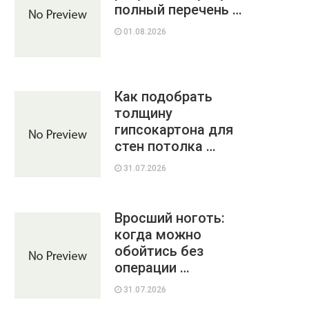
полный перечень …
01.08.2026
Как подобрать
толщину
гипсокартона для
стен потолка …
31.07.2026
Вросший ноготь:
когда можно
обойтись без
операции …
31.07.2026