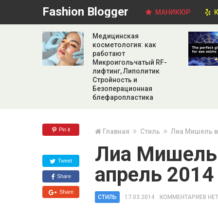
Fashion Blogger
МАНИКЮР
К
Медицинская
косметология: как
работают
Микроигольчатый RF-
лифтинг, Липолитик
Стройность и
Безоперационная
блефаропластика
Pin it
Главная
Стиль
Лиа Мишель в
Лиа Мишель 
Tweet
апрель 2014
Share
Share
СТИЛЬ
17.03.2014
КОММЕНТАРИЕВ НЕ