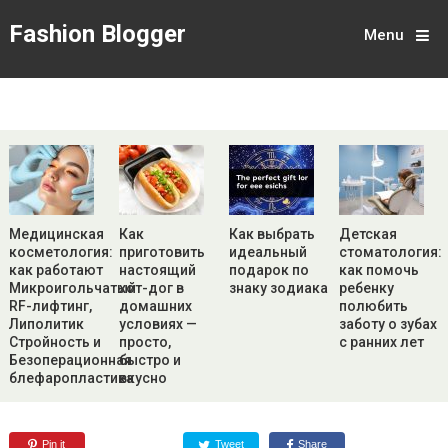
Fashion Blogger
Menu
Медицинская
Как
Как выбрать
Детская
косметология:
приготовить
идеальный
стоматология:
как работают
настоящий
подарок по
как помочь
Микроигольчатый
хот-дог в
знаку зодиака
ребенку
RF-лифтинг,
домашних
полюбить
Липолитик
условиях —
заботу о зубах
Стройность и
просто,
с ранних лет
Безоперационная
быстро и
блефаропластика
вкусно
Pin it
Tweet
Share