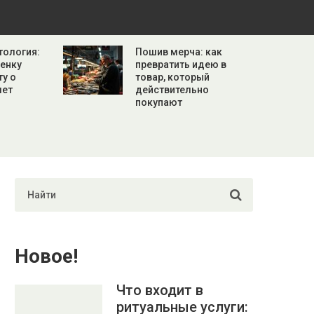
тология:
Пошив мерча: как
бенку
превратить идею в
ту о
товар, который
лет
действительно
покупают
Новое!
Что входит в
ритуальные услуги: