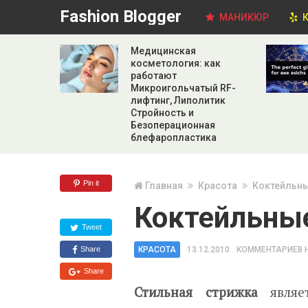
Fashion Blogger
МАНИКЮР
К
Медицинская
косметология: как
работают
Микроигольчатый RF-
лифтинг, Липолитик
Стройность и
Безоперационная
блефаропластика
Pin it
Главная
Красота
Коктейльны
Коктейльные
Tweet
Share
КРАСОТА
13.12.2010
КОММЕНТАРИЕВ 
Share
Стильная стрижка
являет