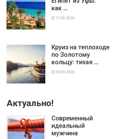
Египет из Уфы:
как …
11.06.2026
Круиз на теплоходе
по Золотому
кольцу: тихая …
10.06.2026
Актуально!
Современный
идеальный
мужчина