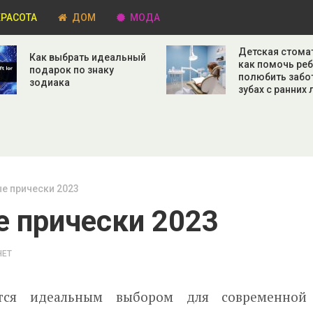
РАСОТА
ДОМ
МОДА
Детская стома
Как выбрать идеальный
как помочь ре
подарок по знаку
полюбить забо
зодиака
зубах с ранних 
е прически 2023
 прически 2023
НЕТ
ся идеальным выбором для современной