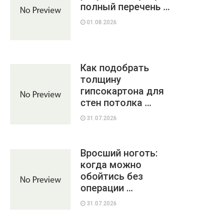
полный перечень …
01.08.2026
Как подобрать
толщину
гипсокартона для
стен потолка …
31.07.2026
Вросший ноготь:
когда можно
обойтись без
операции …
31.07.2026