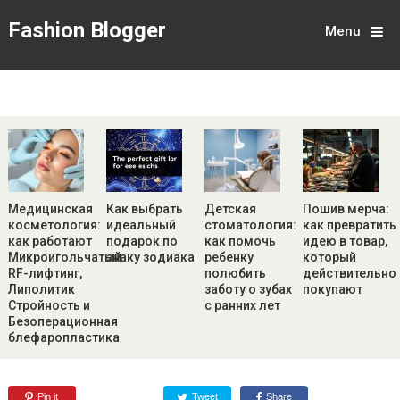
Fashion Blogger
Menu
Медицинская
Как выбрать
Детская
Пошив мерча:
косметология:
идеальный
стоматология:
как превратить
как работают
подарок по
как помочь
идею в товар,
Микроигольчатый
знаку зодиака
ребенку
который
RF-лифтинг,
полюбить
действительно
Липолитик
заботу о зубах
покупают
Стройность и
с ранних лет
Безоперационная
блефаропластика
Pin it
Tweet
Share