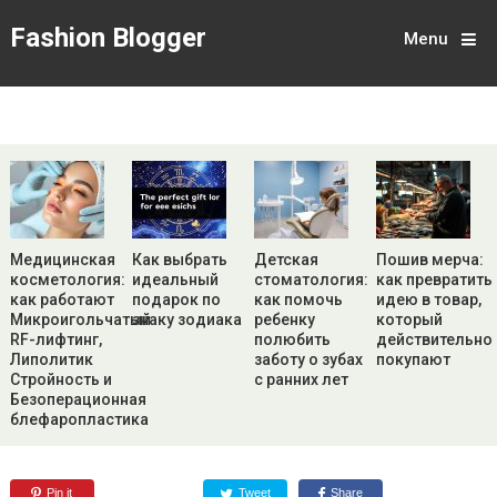
Fashion Blogger
Menu
Медицинская
Как выбрать
Детская
Пошив мерча:
косметология:
идеальный
стоматология:
как превратить
как работают
подарок по
как помочь
идею в товар,
Микроигольчатый
знаку зодиака
ребенку
который
RF-лифтинг,
полюбить
действительно
Липолитик
заботу о зубах
покупают
Стройность и
с ранних лет
Безоперационная
блефаропластика
Pin it
Tweet
Share