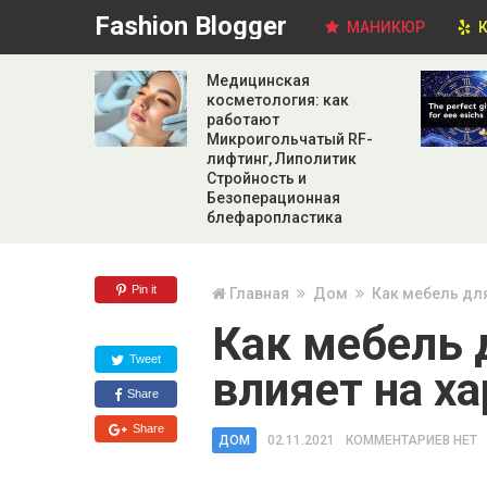
Fashion Blogger
МАНИКЮР
К
Медицинская
косметология: как
работают
Микроигольчатый RF-
лифтинг, Липолитик
Стройность и
Безоперационная
блефаропластика
Pin it
Главная
Дом
Как мебель для
Как мебель 
Tweet
влияет на х
Share
Share
ДОМ
02.11.2021
КОММЕНТАРИЕВ НЕТ