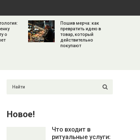
тология:
Пошив мерча: как
бенку
превратить идею в
ту о
товар, который
лет
действительно
покупают
Новое!
Что входит в
ритуальные услуги: