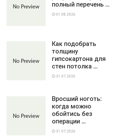
полный перечень …
01.08.2026
Как подобрать
толщину
гипсокартона для
стен потолка …
31.07.2026
Вросший ноготь:
когда можно
обойтись без
операции …
31.07.2026