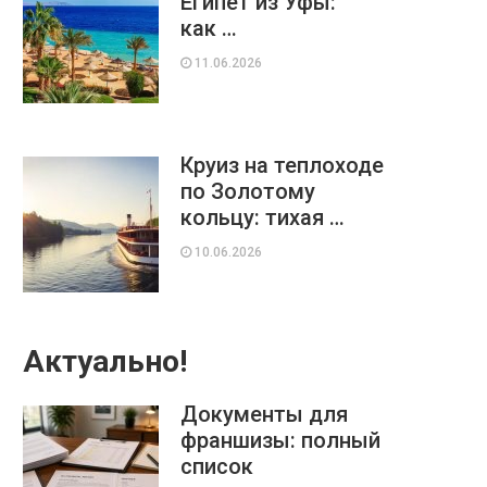
Египет из Уфы:
как …
11.06.2026
Круиз на теплоходе
по Золотому
кольцу: тихая …
10.06.2026
Актуально!
Документы для
франшизы: полный
список