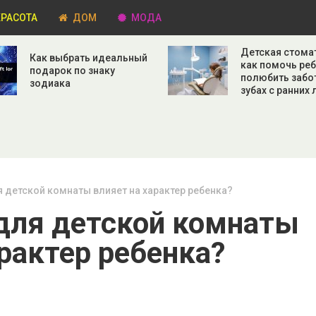
РАСОТА
ДОМ
МОДА
Детская стома
Как выбрать идеальный
как помочь ре
подарок по знаку
полюбить забо
зодиака
зубах с ранних 
 детской комнаты влияет на характер ребенка?
для детской комнаты
арактер ребенка?