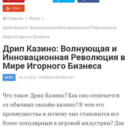
Share
Главная
News
Дрип Казино: Волнующая и Инновационная Революция в
Мире Игорного Бизнеса
Дрип Казино: Волнующая и
Инновационная Революция в
Мире Игорного Бизнеса
NEWS
22.12.2023
КОММЕНТАРИЕВ НЕТ
Что такое Дрип Казино? Как оно отличается
от обычных онлайн-казино? В чем его
преимущества и почему оно становится все
более популярным в игровой индустрии? Для