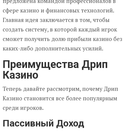
предложена командой профессионалов в
сфере казино и финансовых технологий.
Главная идея заключается в том, чтобы
создать систему, в которой каждый игрок
сможет получить долю прибыли казино без
каких-либо дополнительных усилий.
Преимущества Дрип
Казино
Теперь давайте рассмотрим, почему Дрип
Казино становится все более популярным
среди игроков.
Пассивный Доход