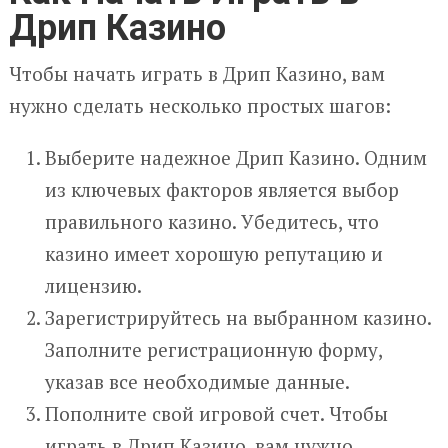
Дрип Казино
Чтобы начать играть в Дрип Казино, вам
нужно сделать несколько простых шагов:
Выберите надежное Дрип Казино. Одним
из ключевых факторов является выбор
правильного казино. Убедитесь, что
казино имеет хорошую репутацию и
лицензию.
Зарегистрируйтесь на выбранном казино.
Заполните регистрационную форму,
указав все необходимые данные.
Пополните свой игровой счет. Чтобы
играть в Дрип Казино, вам нужно