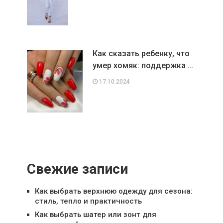
Как сказать ребенку, что
умер хомяк: поддержка …
17.10.2024
Свежие записи
Как выбрать верхнюю одежду для сезона:
стиль, тепло и практичность
Как выбрать шатер или зонт для