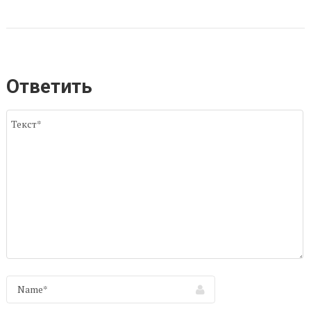
Ответить