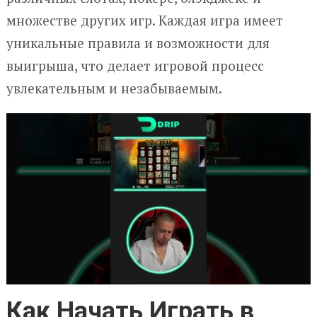
множестве других игр. Каждая игра имеет
уникальные правила и возможности для
выигрыша, что делает игровой процесс
увлекательным и незабываемым.
Как Начать Играть в