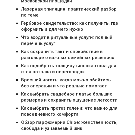
московской площадки
Лазерная эпиляция: практический разбор
по теме
Гербовое свидетельство: как получить, где
оформить и для чего нужно
Что входит в ритуальные услуги: полный
перечень услуг
Как сохранить такт и спокойствие в
разговоре о важных семейных решениях
Как подобрать толщину гипсокартона для
стен потолка и перегородок
Вросший ноготь: когда можно обойтись
без операции и что реально помогает
Как выбрать свадебное платье больших
размеров и сохранить ощущение легкости
Как выбрать протез голени: что важно для
повседневного комфорта
Обзор парфюмерии Chloe: женственность,
свобода и узнаваемый шик