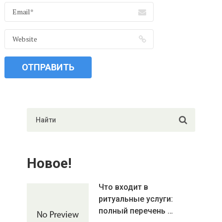
Новое!
Что входит в
ритуальные услуги:
полный перечень …