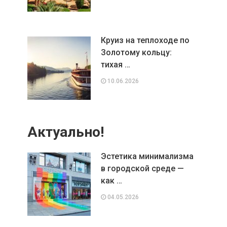
Круиз на теплоходе по
Золотому кольцу:
тихая …
10.06.2026
Актуально!
Эстетика минимализма
в городской среде —
как …
04.05.2026