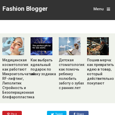
Fashion Blogger
Menu
Медицинская
Как выбрать
Детская
Пошив мерча:
косметология:
идеальный
стоматология:
как превратить
как работают
подарок по
как помочь
идею в товар,
Микроигольчатый
знаку зодиака
ребенку
который
RF-лифтинг,
полюбить
действительно
Липолитик
заботу о зубах
покупают
Стройность и
с ранних лет
Безоперационная
блефаропластика
Pin it
Tweet
Share