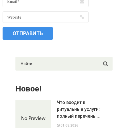
Новое!
Что входит в
ритуальные услуги:
полный перечень …
01.08.2026