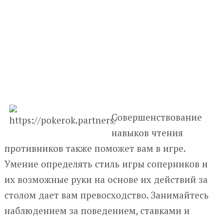
Совершенствование
навыков чтения
противников также поможет вам в игре.
Умение определять стиль игры соперников и
их возможные руки на основе их действий за
столом дает вам превосходство. Занимайтесь
наблюдением за поведением, ставками и