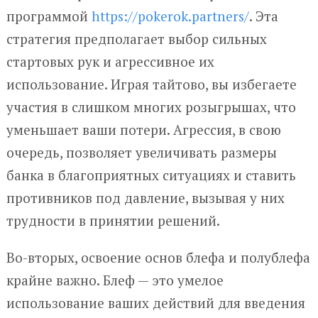
программой
https://pokerok.partners/
. Эта
стратегия предполагает выбор сильных
стартовых рук и агрессивное их
использование. Играя тайтово, вы избегаете
участия в слишком многих розыгрышах, что
уменьшает ваши потери. Агрессия, в свою
очередь, позволяет увеличивать размеры
банка в благоприятных ситуациях и ставить
противников под давление, вызывая у них
трудности в принятии решений.
Во-вторых, освоение основ блефа и полублефа
крайне важно. Блеф — это умелое
использование ваших действий для введения