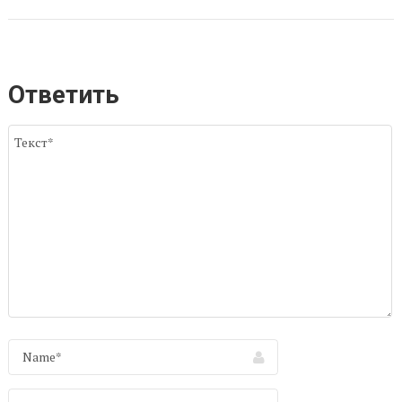
Ответить