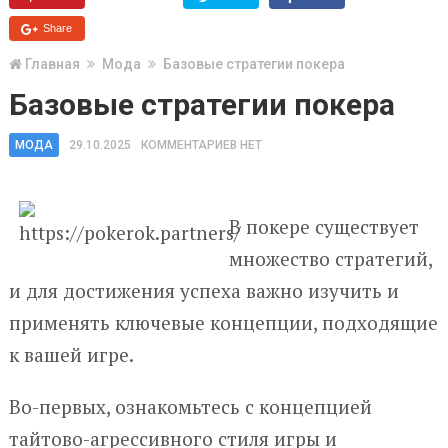
Share
Главная
Мода
Базовые стратегии покера
Базовые стратегии покера
МОДА
29.10.2025
КОММЕНТАРИЕВ НЕТ
В покере существует
множество стратегий,
и для достижения успеха важно изучить и
применять ключевые концепции, подходящие
к вашей игре.
Во-первых, ознакомьтесь с концепцией
тайтово-агрессивного стиля игры и