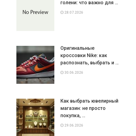
голени: что важно для …
28.07.2026
Оригинальные
кроссовки Nike: как
распознать, выбрать и …
30.06.2026
Как выбрать ювелирный
магазин: не просто
покупка, …
29.06.2026