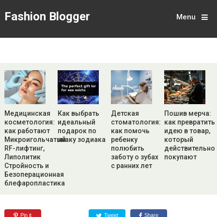
Fashion Blogger
Menu
Медицинская
Как выбрать
Детская
Пошив мерча:
косметология:
идеальный
стоматология:
как превратить
как работают
подарок по
как помочь
идею в товар,
Микроигольчатый
знаку зодиака
ребенку
который
RF-лифтинг,
полюбить
действительно
Липолитик
заботу о зубах
покупают
Стройность и
с ранних лет
Безоперационная
блефаропластика
Pin it
Tweet
Share