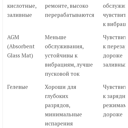
кислотные,
ремонте, высоко
обслужив
заливные
перерабатываются
чувствит
к вибрац
AGM
Меньше
Чувствит
(Absorbent
обслуживания,
к перезар
Glass Mat)
устойчивы к
дороже
вибрациям, лучше
заливных
пусковой ток
Гелевые
Хороши для
Чувствит
глубоких
к зарядн
разрядов,
режимам
минимальные
дороже
испарения