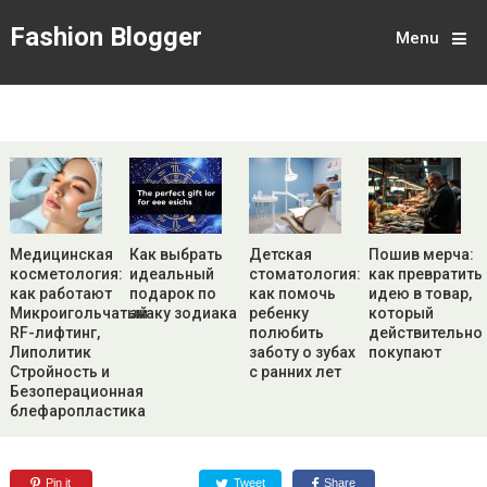
Fashion Blogger
Menu
Медицинская
Как выбрать
Детская
Пошив мерча:
косметология:
идеальный
стоматология:
как превратить
как работают
подарок по
как помочь
идею в товар,
Микроигольчатый
знаку зодиака
ребенку
который
RF-лифтинг,
полюбить
действительно
Липолитик
заботу о зубах
покупают
Стройность и
с ранних лет
Безоперационная
блефаропластика
Pin it
Tweet
Share