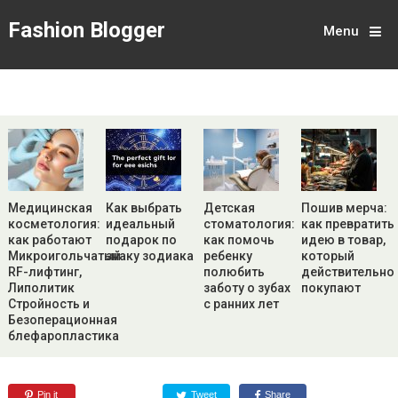
Fashion Blogger
Menu
Медицинская
Как выбрать
Детская
Пошив мерча:
косметология:
идеальный
стоматология:
как превратить
как работают
подарок по
как помочь
идею в товар,
Микроигольчатый
знаку зодиака
ребенку
который
RF-лифтинг,
полюбить
действительно
Липолитик
заботу о зубах
покупают
Стройность и
с ранних лет
Безоперационная
блефаропластика
Pin it
Tweet
Share